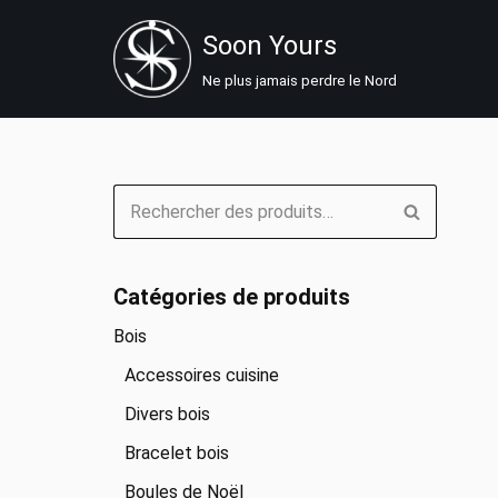
Soon Yours
Aller
Ne plus jamais perdre le Nord
au
contenu
Catégories de produits
Bois
Accessoires cuisine
Divers bois
Bracelet bois
Boules de Noël