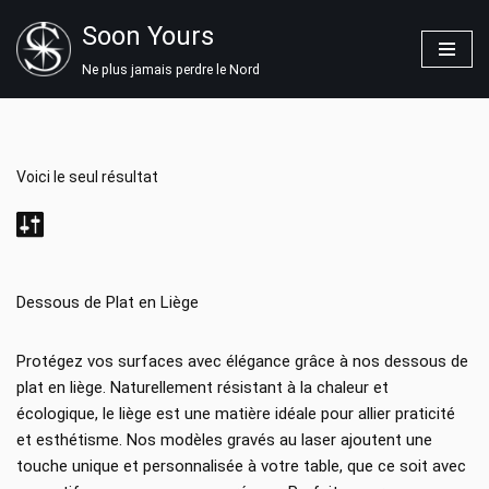
Soon Yours
Aller
Ne plus jamais perdre le Nord
au
contenu
Voici le seul résultat
Dessous de Plat en Liège
Protégez vos surfaces avec élégance grâce à nos dessous de
plat en liège. Naturellement résistant à la chaleur et
écologique, le liège est une matière idéale pour allier praticité
et esthétisme. Nos modèles gravés au laser ajoutent une
touche unique et personnalisée à votre table, que ce soit avec