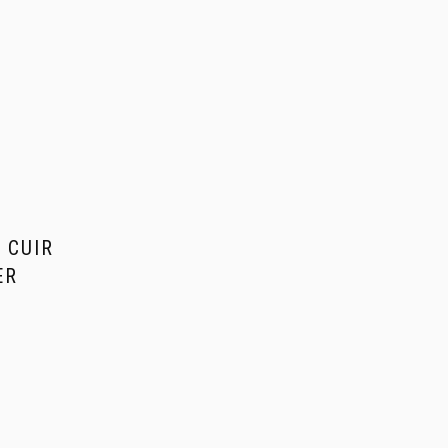
 CUIR
ER