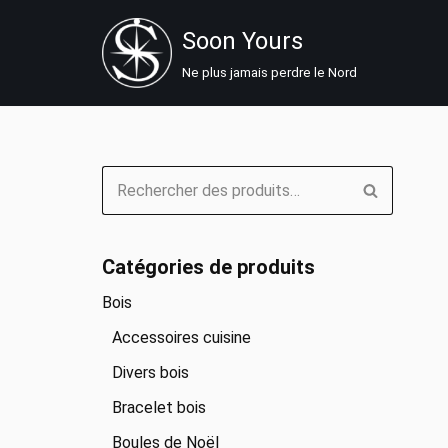
Soon Yours
Aller
Ne plus jamais perdre le Nord
au
contenu
Catégories de produits
Bois
Accessoires cuisine
Divers bois
Bracelet bois
Boules de Noël