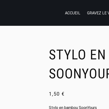
ACCUEIL
GRAVEZ LE 
STYLO EN
SOONYOU
1,50
€
Stylo en bambou SoonYours