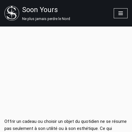
Soon Yours
Aller
Ne plus jamais perdre le Nord
au
contenu
LA PERSONNALISATION : LE DÉTAIL QUI
CHANGE TOUT
14 MARS 2025
Offrir un cadeau ou choisir un objet du quotidien ne se résume
pas seulement à son utilité ou à son esthétique. Ce qui